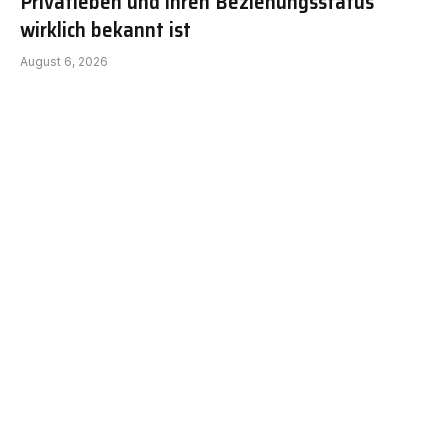
Privatleben und ihren Beziehungsstatus
wirklich bekannt ist
August 6, 2026
Lisa Eckhart Körpergröße: Was über ihre
Größe wirklich bekannt ist
August 6, 2026