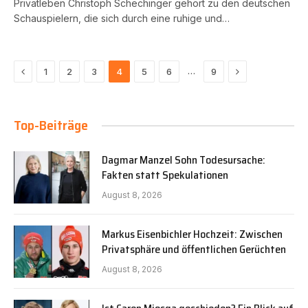
Privatleben Christoph Schechinger gehört zu den deutschen
Schauspielern, die sich durch eine ruhige und…
Previous
Next
…
1
2
3
4
5
6
9
Top-Beiträge
Dagmar Manzel Sohn Todesursache:
Fakten statt Spekulationen
August 8, 2026
Markus Eisenbichler Hochzeit: Zwischen
Privatsphäre und öffentlichen Gerüchten
August 8, 2026