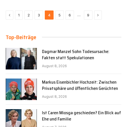
Previous
Next
…
1
2
3
4
5
6
9
Top-Beiträge
Dagmar Manzel Sohn Todesursache:
Fakten statt Spekulationen
August 8, 2026
Markus Eisenbichler Hochzeit: Zwischen
Privatsphäre und öffentlichen Gerüchten
August 8, 2026
Ist Caren Miosga geschieden? Ein Blick auf
Ehe und Familie