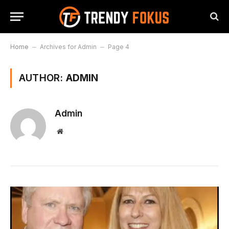
Home
–
Archives for Admin
–
Page 4
AUTHOR:
ADMIN
Admin
Website